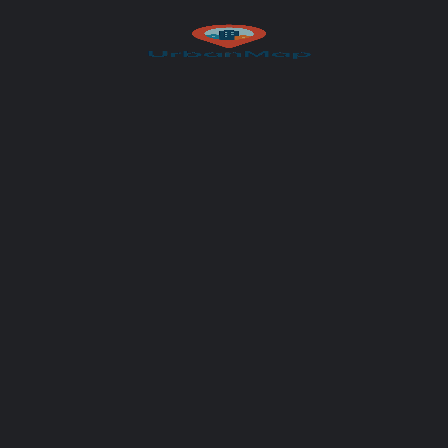
Author
UrbanMap
You May Also Be Interested In
CLOSED
Dr. Gregor Fischer, MSc
Moderne HNO-Medizin mit persönlicher Betreuung und präziser Diagnostik
+43 2719 30505
Schickenberggasse 28