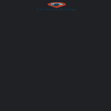
UrbanMap
You May Also Be Interested In
CLOSED
Dr. Gregor Fischer, MSc
Moderne HNO-Medizin mit persönlicher Betreuung und präziser Diagnostik
+43 2719 30505
Schickenberggasse 28
Facharzt