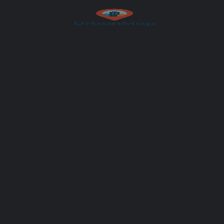
UrbanMap
You May Also Be Interested In
CLOSED
Reitter Angelika - Fachpraxis für Massage
Entspannung und Wohlbefinden in Obertrum
+43 699 11701092
Jakobistraße 13/5