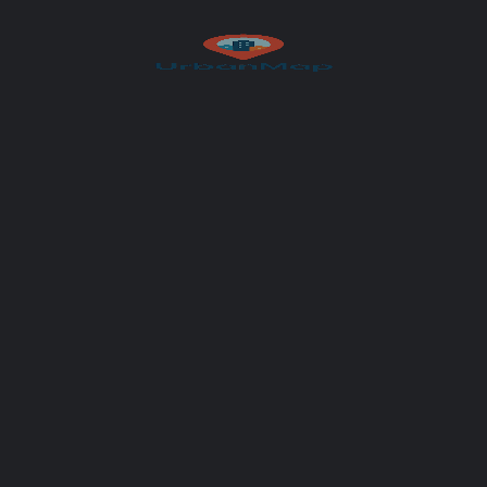
 1400
Get Directions
et