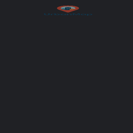
UrbanMap
You May Also Be Interested In
OPEN
Panorama Hotel
Panorama Hotel – séjour, gastronomie et détente avec vue sur le château de Bouillon
+3261466138
R24C+Q2 Bouillon