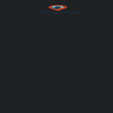
UrbanMap
You May Also Be Interested In
CLOSED
Kneidinger Center
Ihr Autohaus für Mobilität in Linz
'+43 732 248080
Freistädter Str. 336a